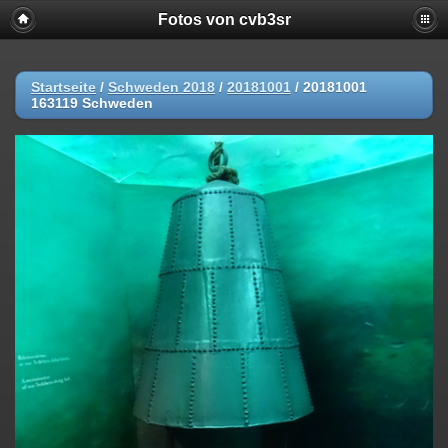
Fotos von cvb3sr
Startseite
/
Schweden 2018
/
20181001
/
20181001
163119 Schweden